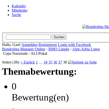
Kalender
Mitglieder
Suche
Hallo, Gast!
Anmelden
Registrieren
Login with Facebook
Bundesliga Manager Online
›
BMO Länder
›
Alpe-Adria Ligen
Copa Nazionale - ALI-Pokal
Seiten (38):
« Zurück
1
…
34
35
36
37
38
Themabewertung:
0
Bewertung(en)
-