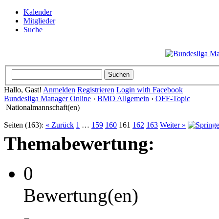
Kalender
Mitglieder
Suche
Hallo, Gast!
Anmelden
Registrieren
Login with Facebook
Bundesliga Manager Online
›
BMO Allgemein
›
OFF-Topic
Nationalmannschaft(en)
Seiten (163):
« Zurück
1
…
159
160
161
162
163
Weiter »
Themabewertung:
0
Bewertung(en)
-