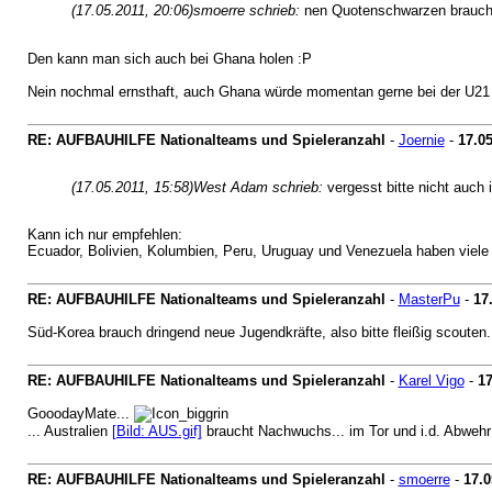
(17.05.2011, 20:06)
smoerre schrieb:
nen Quotenschwarzen braucht
Den kann man sich auch bei Ghana holen :P
Nein nochmal ernsthaft, auch Ghana würde momentan gerne bei der U21 WM
RE: AUFBAUHILFE Nationalteams und Spieleranzahl
-
Joernie
-
17.05
(17.05.2011, 15:58)
West Adam schrieb:
vergesst bitte nicht auch
Kann ich nur empfehlen:
Ecuador, Bolivien, Kolumbien, Peru, Uruguay und Venezuela haben viel
RE: AUFBAUHILFE Nationalteams und Spieleranzahl
-
MasterPu
-
17
Süd-Korea brauch dringend neue Jugendkräfte, also bitte fleißig scouten.
RE: AUFBAUHILFE Nationalteams und Spieleranzahl
-
Karel Vigo
-
17
GooodayMate...
... Australien
[Bild: AUS.gif]
braucht Nachwuchs... im Tor und i.d. Abwehr s
RE: AUFBAUHILFE Nationalteams und Spieleranzahl
-
smoerre
-
17.0