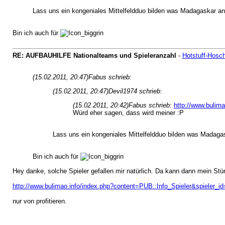
Lass uns ein kongeniales Mittelfeldduo bilden was Madagaskar an 
Bin ich auch für
RE: AUFBAUHILFE Nationalteams und Spieleranzahl
-
Hotstuff-Hosch
(15.02.2011, 20:47)
Fabus schrieb:
(15.02.2011, 20:47)
Devil1974 schrieb:
(15.02.2011, 20:42)
Fabus schrieb:
http://www.bulim
Würd eher sagen, dass wird meiner :P
Lass uns ein kongeniales Mittelfeldduo bilden was Madagas
Bin ich auch für
Hey danke, solche Spieler gefallen mir natürlich. Da kann dann mein Stü
http://www.bulimao.info/index.php?content=PUB::Info_Spieler&spieler_i
nur von profitieren.