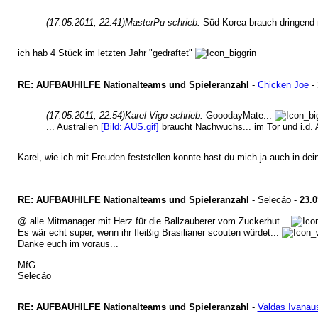
(17.05.2011, 22:41)
MasterPu schrieb:
Süd-Korea brauch dringend n
ich hab 4 Stück im letzten Jahr "gedraftet"
RE: AUFBAUHILFE Nationalteams und Spieleranzahl
-
Chicken Joe
-
(17.05.2011, 22:54)
Karel Vigo schrieb:
GooodayMate...
... Australien
[Bild: AUS.gif]
braucht Nachwuchs... im Tor und i.d. A
Karel, wie ich mit Freuden feststellen konnte hast du mich ja auch in 
RE: AUFBAUHILFE Nationalteams und Spieleranzahl
- Selecáo -
23.0
@ alle Mitmanager mit Herz für die Ballzauberer vom Zuckerhut...
Es wär echt super, wenn ihr fleißig Brasilianer scouten würdet...
Danke euch im voraus...
MfG
Selecáo
RE: AUFBAUHILFE Nationalteams und Spieleranzahl
-
Valdas Ivanau