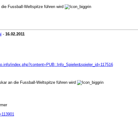
die Fussball-Weltspitze führen wird
i
-
16.02.2011
ao.info/index.php?content=PUB::Info_Spieler&spieler_id=117516
kar an die Fussball-Weltspitze führen wird
rmer
d=113901