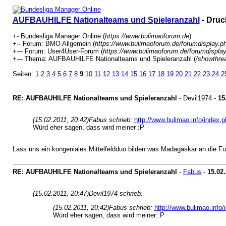
AUFBAUHILFE Nationalteams und Spieleranzahl
- Druc
+- Bundesliga Manager Online (
https://www.bulimaoforum.de
)
+-- Forum: BMO Allgemein (
https://www.bulimaoforum.de/forumdisplay.p
+--- Forum: User4User-Forum (
https://www.bulimaoforum.de/forumdispla
+--- Thema: AUFBAUHILFE Nationalteams und Spieleranzahl (
/showthre
Seiten:
1
2
3
4
5
6
7
8
9
10
11
12
13
14
15
16
17
18
19
20
21
22
23
24
2
RE: AUFBAUHILFE Nationalteams und Spieleranzahl
- Devil1974 -
15
(15.02.2011, 20:42)
Fabus schrieb:
http://www.bulimao.info/index
Würd eher sagen, dass wird meiner :P
Lass uns ein kongeniales Mittelfeldduo bilden was Madagaskar an die Fu
RE: AUFBAUHILFE Nationalteams und Spieleranzahl
-
Fabus
-
15.02
(15.02.2011, 20:47)
Devil1974 schrieb:
(15.02.2011, 20:42)
Fabus schrieb:
http://www.bulimao.info
Würd eher sagen, dass wird meiner :P