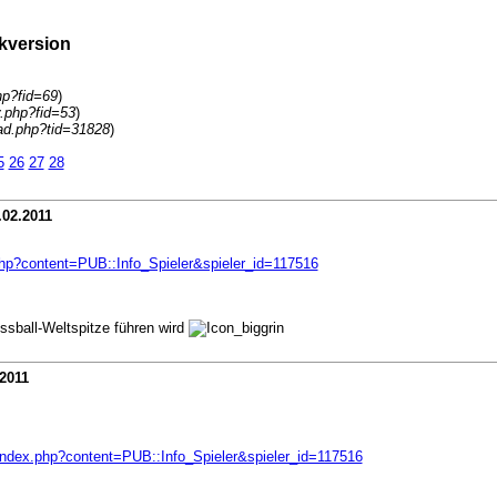
kversion
hp?fid=69
)
y.php?fid=53
)
ad.php?tid=31828
)
5
26
27
28
.02.2011
.php?content=PUB::Info_Spieler&spieler_id=117516
ssball-Weltspitze führen wird
.2011
/index.php?content=PUB::Info_Spieler&spieler_id=117516